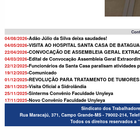
Cont
-Adão Júlio da Silva deixa saudades!
04/08/2026
-VISITA AO HOSPITAL SANTA CASA DE BATAGU
04/05/2026
-CONVOCAÇÃO DE ASSEMBLEIA GERAL EXTRA
22/04/2026
-Edital de Convocação Assembleia Geral Extraordin
04/03/2026
-Funcionários da Santa Casa paralisam atividades po
22/12/2025
-Comunicado
19/12/2025
-REVOLUÇÃO PARA TRATAMENTO DE TUMORES
01/12/2025
-Visita Oficial a Sidrolândia
28/11/2025
-Sinterms Convênio Faculdade Unyleya
25/11/2025
-Novo Convênio Faculdade Unyleya
17/11/2025
Sindicato dos Trabalhador
Rua Maracajú, 371, Campo Grande-MS - 79002-214, Telefo
Todos os direitos reservados a 